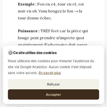
Exemple :
Fou en e4, tour en e1, roi
noir en e8. Vous bougez le fou → la
tour donne échec.
Puissance :
TRÈS fort car la pièce qui
bouge peut prendre n'importe quoi
gratuitement (l'adversaire doit parer
l'échec).
🍪
Ce site utilise des cookies
Nous utilisons des cookies pour mesurer l'audience du
5. Le mat du couloir (back rank mate)
site via Google Analytics. Aucun cookie n'est déposé
sans votre accord.
En savoir plus
Définition :
Mat avec tour/dame sur
la dernière rangée, quand le roi est
Refuser
bloqué par ses propres pions.
Accepter
Exemple :
Roi noir en g8, pions en