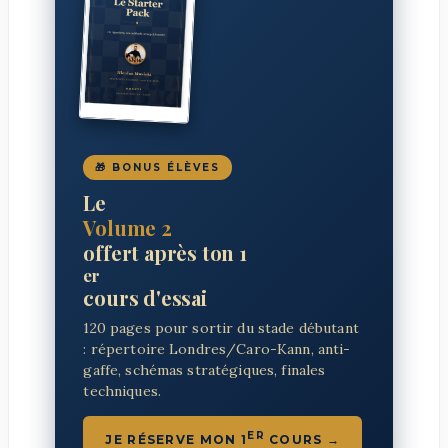
🎁 BONUS ÉLÈVES
Le
Volume 2
offert après ton 1
er
cours d'essai
120 pages pour sortir du stade débutant
: répertoire Londres/Caro-Kann, anti-
gaffe, schémas stratégiques, finales
techniques.
ER
JE RÉSERVE MON 1
COURS →